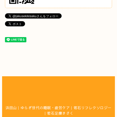
浜田山｜ゆらぎ世代の睡眠・疲労ケア｜若石リフレクソロジー
｜若石足療きさく