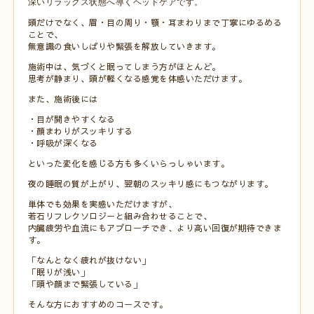
深いリラックス状態へ導くヘッドケアです。
頭だけでなく、眉・目の周り・顎・耳まわりまで丁寧にゆるめる
ことで、
無意識の食いしばりや緊張を解放していきます。
施術中は、気づくと眠ってしまう方がほとんど。
思考が静まり、頭が軽くなる感覚を体感いただけます。
また、施術後には
・目が開きやすくなる
・顔まわりがスッキリする
・呼吸が深くなる
といった変化を感じる方も多くいらっしゃいます。
夜の睡眠の質が上がり、翌朝のスッキリ感にもつながります。
単体でも効果を実感いただけますが、
若石リフレクソロジーと組み合わせることで、
内臓疲労や血流にもアプローチでき、より高い回復が期待できま
す。
「なんとなく疲れが抜けない」
「眠りが浅い」
「頭や顔まで緊張している」
そんな方におすすめのコースです。